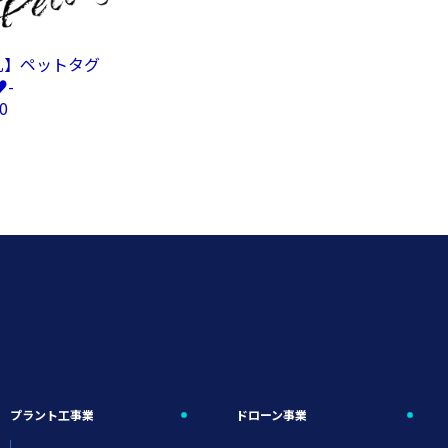
札】ペットタグ
♥-
0
プラント工事業
ドローン事業