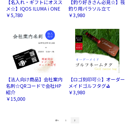
【名入れ・ギフトにオスス
【釣り好きさん必見☆】筏
メ☆】IQOS ILUMA i ONE
釣り用パラソル立て
￥5,780
￥3,980
【法人向け商品】会社案内
【ロゴ刻印可☆】オーダー
名刺☆QRコードで会社HP
メイドゴルフタグ⛳
紹介
￥3,980
￥15,000
前へ
1
2